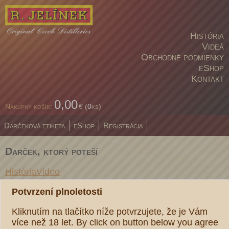
História
Videá
Obchodné podmienky
eShop
Kontakt
0,00
Nákupný košík
:
€ (
0
ks)
Darčeková etiketa
eShop
Registrácia
Darček, ktorý poteší
História
Video
Potvrzení plnoletosti
Sortiment
Kliknutím na tlačítko níže potvrzujete, že je Vám
Rudolf Jelínek
více než 18 let. By click on button below you agree