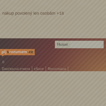
nákup povolený len osobám +18
0
Darčeková etiketa
eShop
Registrácia